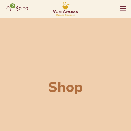
0
$0.00
Shop