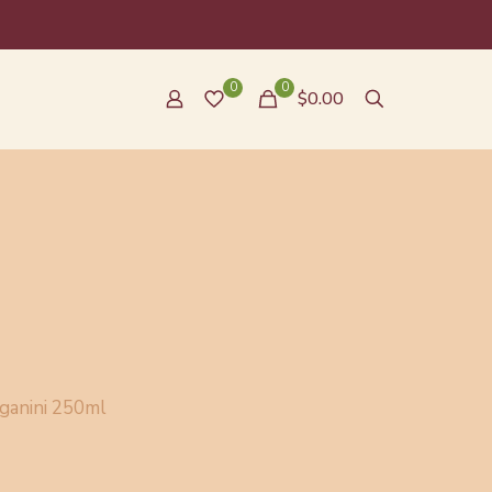
0
0
$0.00
aganini 250ml