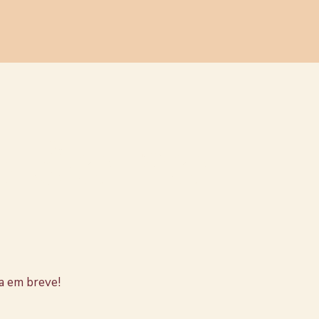
stão no
a em breve!