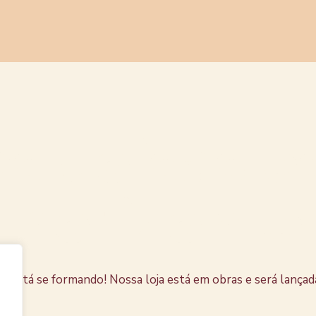
s coisas e
horizonte
e está se formando! Nossa loja está em obras e será lançad