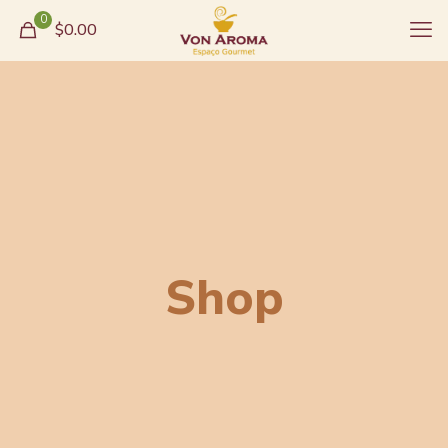
0
$0.00
Shop