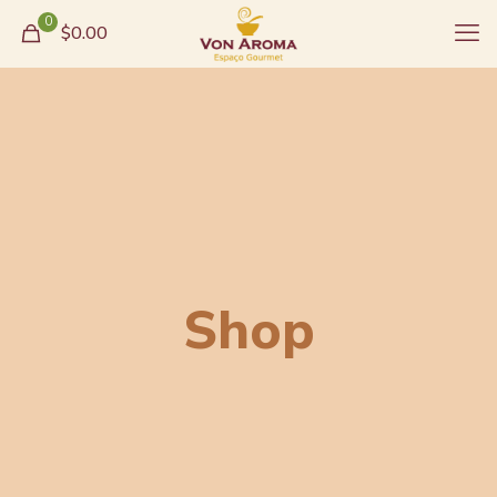
0
$0.00
Shop