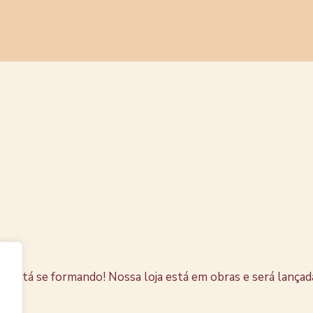
s coisas e
horizonte
e está se formando! Nossa loja está em obras e será lançad