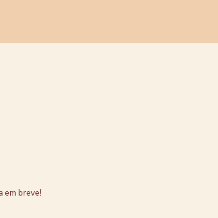
stão no
a em breve!