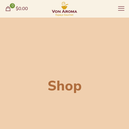
0
$0.00
Shop