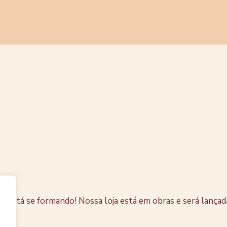
s coisas e
horizonte
e está se formando! Nossa loja está em obras e será lançad