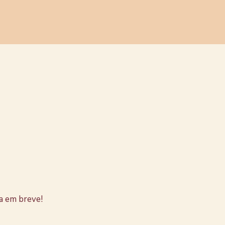
stão no
a em breve!