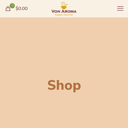
0
$0.00
Shop