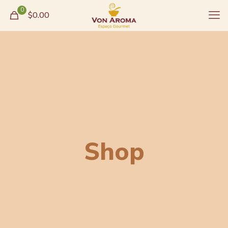
0
$0.00
Shop