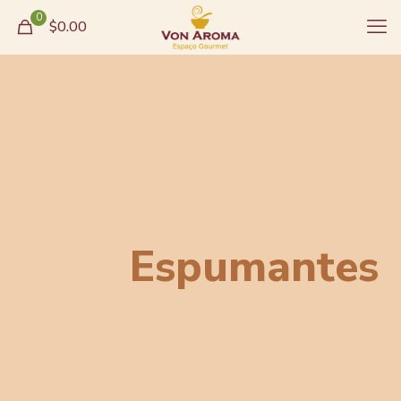
0
$0.00
Espumantes