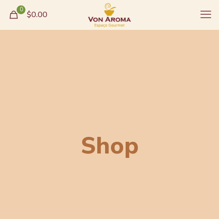
0
$0.00
Shop