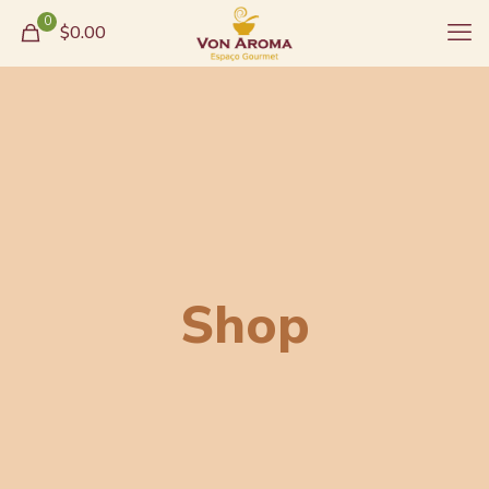
0
$0.00
Shop