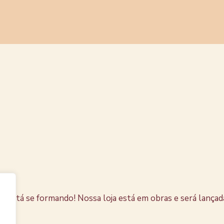
s coisas e
horizonte
e está se formando! Nossa loja está em obras e será lançad